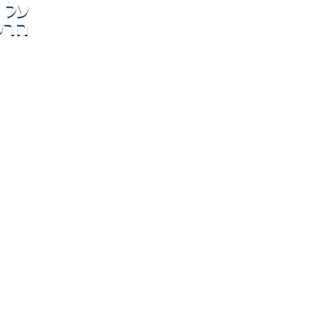
על 
הרש